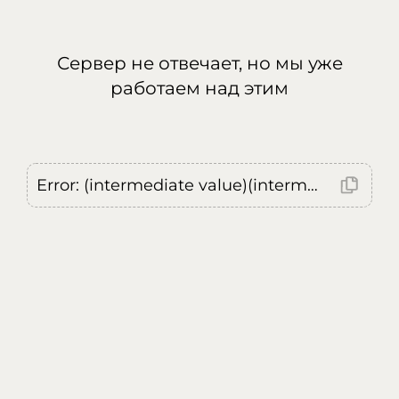
Сервер не отвечает, но мы уже
работаем над этим
Error: (intermediate value)(intermediate value)(intermediate value).replaceAll is not a function